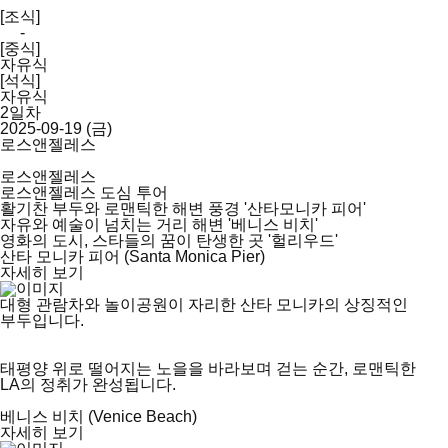
[조식]
-
[중식]
자유식
[석식]
자유식
2일차
2025-09-19 (금)
로스앤젤레스
로스앤젤레스
로스앤젤레스 도심 투어
활기찬 부두와 로맨틱한 해변 풍경 '산타모니카 피어'
자유와 예술이 넘치는 거리 해변 '베니스 비치'
영화의 도시, 스타들의 꿈이 탄생한 곳 '헐리우드'
산타 모니카 피어 (Santa Monica Pier)
자세히 보기
대형 관람차와 놀이공원이 자리한 산타 모니카의 상징적인
부두입니다.
태평양 위로 떨어지는 노을을 바라보며 걷는 순간, 로맨틱한
LA의 정취가 완성됩니다.
베니스 비치 (Venice Beach)
자세히 보기