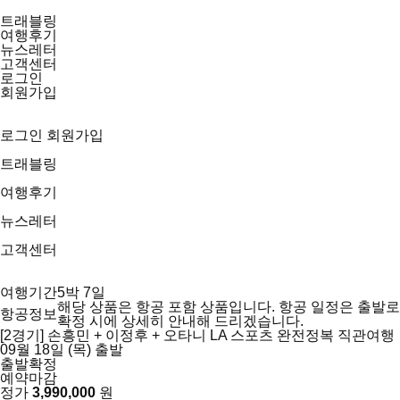
트래블링
여행후기
뉴스레터
고객센터
로그인
회원가입
로그인
회원가입
트래블링
여행후기
뉴스레터
고객센터
여행기간
5박 7일
해당 상품은 항공 포함 상품입니다.
항공 일정은 출발로
항공정보
확정 시에 상세히 안내해 드리겠습니다.
[2경기] 손흥민 + 이정후 + 오타니 LA 스포츠 완전정복 직관여행
09월 18일 (목) 출발
출발확정
예약마감
정가
3,990,000
원