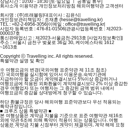
상담시간 : 10:00 - 18:30 [토·일요일 ㅣ 공휴일 휴무]
회사소개
이용약관
개인정보처리방침
해외여행약관
고객센터
회사명 : (주)트래블링
|
대표이사 : 김윤식
|
개인정보관리책임자 : 조재훈 (hesse@travelling.kr)
TEL : +82-2-6956-3056
|
이메일 : office@travelling.kr
|
사업자 등록번호 : 476-81-01506
|
관광사업등록번호 : 제2023-
000037호
통신판매업신고 : 제2023-서울금천-2913호 [
사업자정보확인
]
|
주소 : 서울시 금천구 벚꽃로 36길 30, 케이에스타워 1612
~1613호
Copyright ⓒ Travelling inc. All rights reserved.
특별약관 설명 및 확인
※ 여행요금의 변경(국외여행 표준약관 제 11조 참조)
①
국외여행을 실시함에 있어서 이용운송.숙박기관에
지급하여야 할 요금이 계약체결시보다 5%이상 증감하거나
여행요금에 적용된 외화환율이 계약체결시보다 2% 이상 증감한
경우 여행업자 또는 여행자는 그 증감된 금액 범위 내에서
여행요금의 증감을 상대방에게 청구할 수 있습니다.
하단 환불규정은 당사 해외여행 표준약관보다 우선 적용되는
특약규정입니다.
■ 크루즈 상품 특별약관 ■
본 여행상품은 계약금 지불을 기준으로 표준 여행약관 제16조
외에 약관 6조에 의해 특약이 적용이 되는 상품입니다. 여행
상품은 계약금 지불 시점부터 계약이 체결되며, 계약 해제 요청