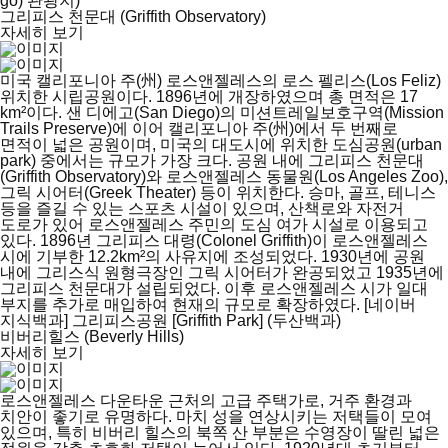
go) 관광지)
그리피스 천문대 (Griffith Observatory)
자세히 보기
미국 캘리포니아 주(州) 로스앤젤레스의 로스 펠리스(Los Feliz)
위치한 시립공원이다. 1896년에 개장하였으며 총 면적은 17
km²이다. 샌 디에고(San Diego)의 미션트레일보호구역(Mission
Trails Preserve)에 이어 캘리포니아 주(州)에서 두 번째로
면적이 넓은 공원이며, 미국의 대도시에 위치한 도심공원(urban
park) 중에서는 규모가 가장 크다. 공원 내에 그리피스 천문대
(Griffith Observatory)와 로스앤젤레스 동물원(Los Angeles Zoo),
그릭 시어터(Greek Theater) 등이 위치한다. 승마, 골프, 테니스
등을 즐길 수 있는 스포츠 시설이 있으며, 산책로와 자전거
도로가 있어 로스앤젤레스 주민의 도심 여가 시설로 이용되고
있다. 1896년 그리피스 대령(Colonel Griffith)이 로스앤젤레스
시에 기부한 12.2km²의 사유지에 조성되었다. 1930년에 공원
내에 그리스식 원형극장인 그릭 시어터가 완공되었고 1935년에
그리피스 천문대가 설립되었다. 이후 로스앤젤레스 시가 일대
부지를 추가로 매입하여 현재의 규모로 확장하였다. [네이버
지식백과] 그리피스공원 [Griffith Park] (두산백과)
비버리힐스 (Beverly Hills)
자세히 보기
로스앤젤레스 다운타운 근처의 고급 주택가로, 거주 환경과
치안이 좋기로 유명하다. 마치 성을 연상시키는 저택들이 모여
있으며, 특히 비버리 힐스의 북쪽 산 부분은 수영장이 딸린 넓은