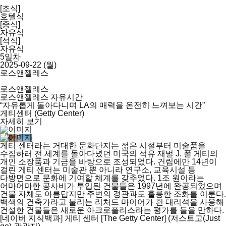
[조식]
호텔식
[중식]
자유식
[석식]
자유식
5일차
2025-09-22 (월)
로스앤젤레스
로스앤젤레스
로스앤젤레스 자유시간
“자유롭게 돌아다니며 LA의 매력을 온전히 느껴보는 시간”
게티센터 (Getty Center)
자세히 보기
게티 센터라는 거대한 문화단지는 젊은 시절부터 미술품을
수집하러 전 세계를 돌아다녔던 미국의 석유 재벌 J. 폴 게티의
개인 소장품과 기금을 바탕으로 조성되었다. 건립에만 14년이
걸린 게티 센터는 미술관 뿐 아니라 연구소, 교육시설 등
다방면으로 문화에 기여할 체계를 갖추었다. 1조 원이라는
어마어마한 공사비가 투입된 건물들은 1997년에 완공되었으며
건물 자체도 아름답지만 주변의 경관과도 훌륭한 조화를 이룬다.
백색의 건축가라고 불리는 리처드 마이어가 흰 대리석을 사용해
건설한 건물들은 새로운 아크로폴리스라는 평가를 들을 만하다.
[네이버 지식백과] 게티 센터 [The Getty Center] (저스트고(Just