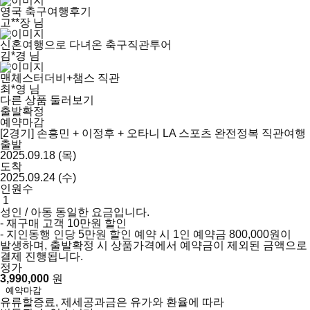
영국 축구여행후기
고**장 님
신혼여행으로 다녀온 축구직관투어
김*경 님
맨체스터더비+챔스 직관
최*영 님
다른 상품 둘러보기
출발확정
예약마감
[2경기] 손흥민 + 이정후 + 오타니 LA 스포츠 완전정복 직관여행
출발
2025.09.18 (목)
도착
2025.09.24 (수)
인원수
성인 / 아동 동일한 요금입니다.
- 재구매 고객 10만원 할인
- 지인동행 인당 5만원 할인
예약 시 1인 예약금 800,000원이
발생하며, 출발확정 시 상품가격에서 예약금이 제외된 금액으로
결제 진행됩니다.
정가
3,990,000
원
예약마감
유류할증료, 제세공과금은 유가와 환율에 따라