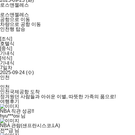
2025-09-23 (화)
로스앤젤레스
로스앤젤레스
공항으로 이동
차량으로 공항 이동
인천행 탑승
[조식]
호텔식
[중식]
기내식
[석식]
기내식
7일차
2025-09-24 (수)
인천
인천
인천국제공항 도착
정겨웠던 사람들과 아쉬운 이별, 따뜻한 가족의 품으로!
여행후기
NBA 직관 성공!!
hyu***osi 님
NBA 관람(샌프란시스코,LA)
전**급 님