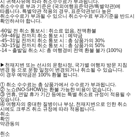
시 귀책사유에 따라 취소수수료가 부과됩니다.
취소수수료 부과 기준은 (국외여행표준약관/특별약관)에
따릅니다. 특별약관 적용의 경우, 표준약관보다 높은
취소수수료가 부과될 수 있으니 취소수수료 부과기준을 반드시
확인하셔야 합니다.
-60일 전 취소 통보시 : 취소료 없음, 전액환불
-59~46일 전까지 취소 통보 시 : 예약금
-45~31일 전까지 취소 통보 시 : 총 상품가의 30%
-30~15일 전까지 취소 통보 시 : 총 상품가의 50%
-14 ~ 출발일 취소 시: 총 여행경비 전액 환불 불가 (100%)
▶천재지변 또는 선사의 운항사정, 국가별 여행자 방문 지침
변경 등 으로 운항 일정이 변경되거나 취소될 수 있습니다.
이 경우 예약금은 100% 환불 됩니다.
①
취소 수수료는 총 상품가에서 수수료가 부과됩니다.
②
노쇼(NO-SHOW)는 환불 가능한 비용이 없습니다.
③
연휴, 연말 휴가 기간 등에는 특별 취소료 규정이 적용될 수
있습니다.
④
여행자의 중대한 질병이나 부상, 천재지변으로 인한 취소
시에도 크루즈 취소 규정에 따라 적용됩니다.
취소
확인
약관동의
취소